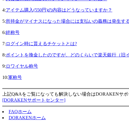
4:
アイテム購入(550円)の内容はどうなっていますか？
5:
所持金がマイナスになった場合には支払いの義務は発生す
6:
絆称号
7:
ログイン時に貰えるチケットとは?
8:
ポイントを換金したのですが、どのくらいで楽天銀行（旧
9:
ロワイヤル称号
10:
軍称号
上記Q&Aをご覧になっても解決しない場合はDORAKENサ
[DORAKENサポートセンター]
FAQホーム
DORAKENホーム