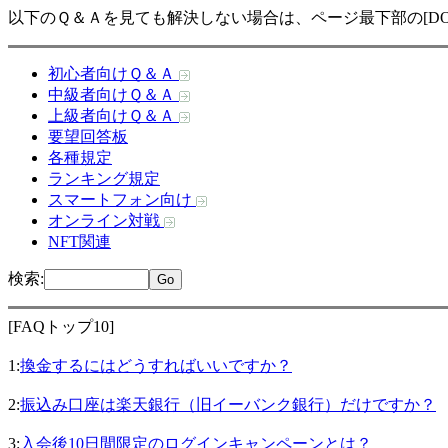
以下のＱ＆Ａを見ても解決しない場合は、ページ最下部の[DO
初心者向けＱ＆Ａ
中級者向けＱ＆Ａ
上級者向けＱ＆Ａ
要望回答板
各種規定
ランキング規定
スマートフォン向け
オンライン対戦
NFT関連
検索
:
[FAQトップ10]
1:
換金するにはどうすればいいですか？
2:
振込み口座は楽天銀行（旧イーバンク銀行）だけですか？
3:
入会後10日間限定のログインキャンペーンとは？