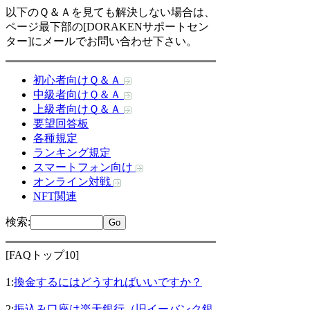
以下のＱ＆Ａを見ても解決しない場合は、
ページ最下部の[DORAKENサポートセン
ター]にメールでお問い合わせ下さい。
初心者向けＱ＆Ａ
中級者向けＱ＆Ａ
上級者向けＱ＆Ａ
要望回答板
各種規定
ランキング規定
スマートフォン向け
オンライン対戦
NFT関連
検索
:
[FAQトップ10]
1:
換金するにはどうすればいいですか？
2:
振込み口座は楽天銀行（旧イーバンク銀