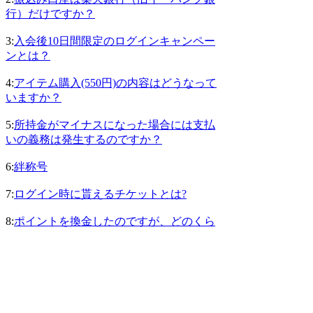
行）だけですか？
3:
入会後10日間限定のログインキャンペー
ンとは？
4:
アイテム購入(550円)の内容はどうなって
いますか？
5:
所持金がマイナスになった場合には支払
いの義務は発生するのですか？
6:
絆称号
7:
ログイン時に貰えるチケットとは?
8:
ポイントを換金したのですが、どのくら
いで楽天銀行（旧イーバンク銀行）の口座
に振込まれますか？
9:
ロワイヤル称号
10:
軍称号