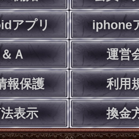
oidアプリ
iphon
Ｑ＆Ａ
運営
情報保護
利用
商法表示
換金