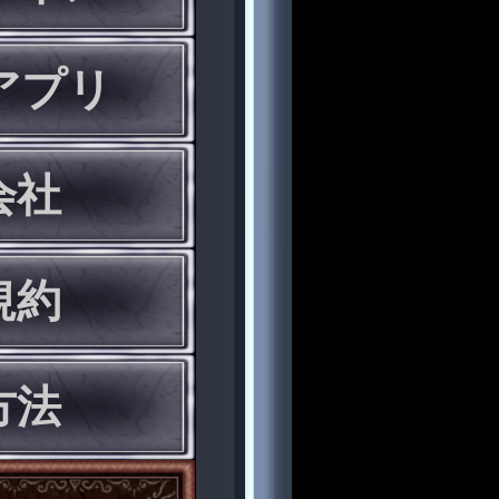
eアプリ
会社
規約
方法