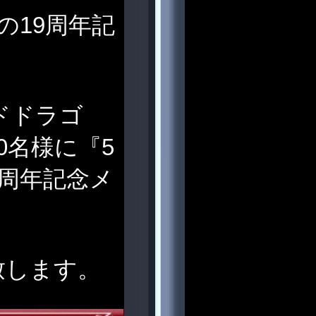
Nの19周年記
ドドラゴ
0名様に『5
9周年記念メ
致します。