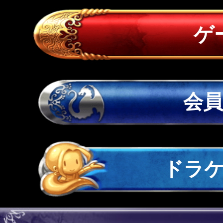
ゲ
会
ドラ