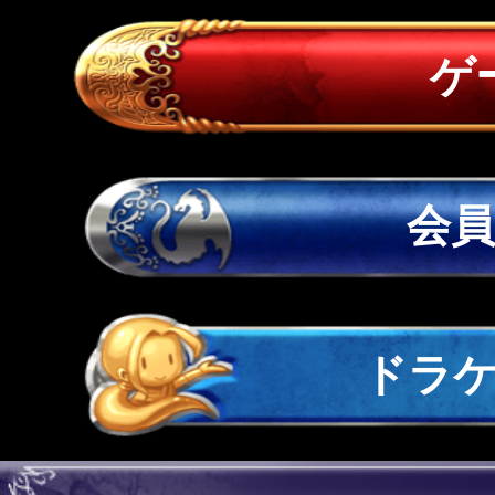
ゲ
会
ドラ