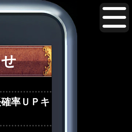
らせ
長確率ＵＰキ