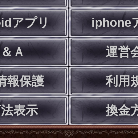
oidアプリ
iphon
Ｑ＆Ａ
運営
情報保護
利用
商法表示
換金