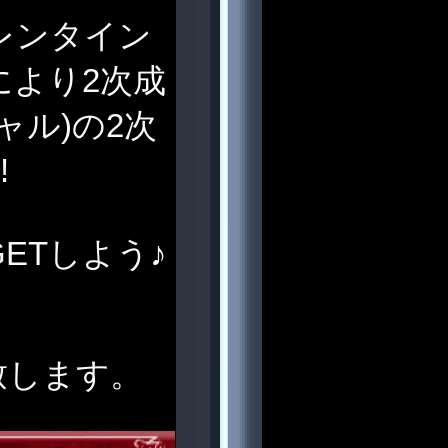
バレンタイン
により2次成
ャル)の2次
!
ETしよう♪
致します。