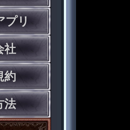
eアプリ
会社
規約
方法