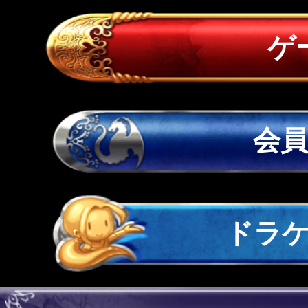
ゲ
会
ドラ