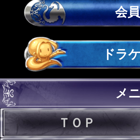
会
ドラ
メ
ＴＯＰ