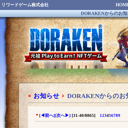
HOM
リワードゲーム株式会社
DORAKENからのお
お知らせ
DORAKENからの
[
◀
前へ]
[次へ
▶
]
[31-40/8865]
1
2
3
4
5
6
7
8
9