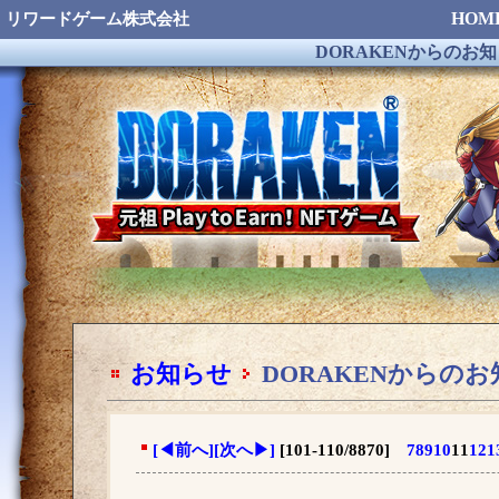
HOM
リワードゲーム株式会社
DORAKENからのお
お知らせ
DORAKENからの
[
◀
前へ]
[次へ
▶
]
[101-110/8870]
7
8
9
10
11
12
1