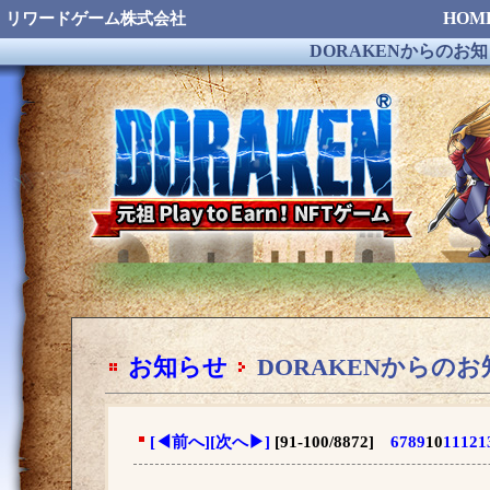
HOM
リワードゲーム株式会社
DORAKENからのお
お知らせ
DORAKENからの
[
◀
前へ]
[次へ
▶
]
[91-100/8872]
6
7
8
9
10
11
12
1