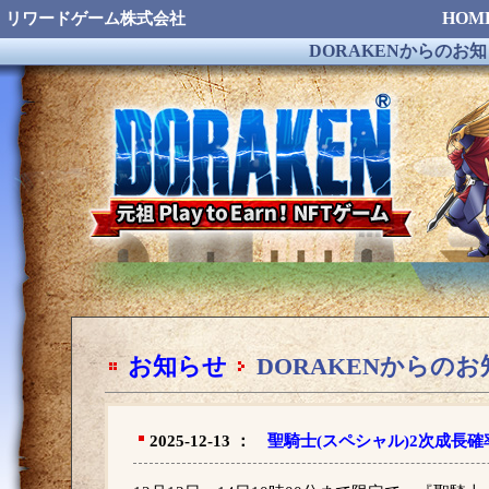
HOM
リワードゲーム株式会社
DORAKENからのお
お知らせ
DORAKENからの
2025-12-13 ：
聖騎士(スペシャル)2次成長