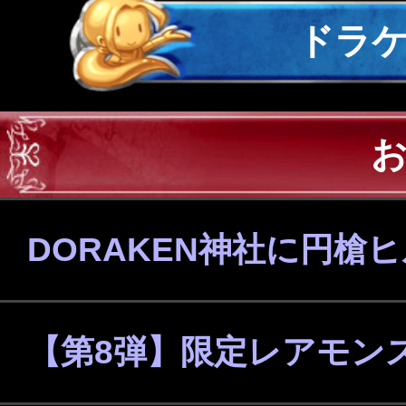
ドラ
DORAKEN神社に円槍
【第8弾】限定レアモン