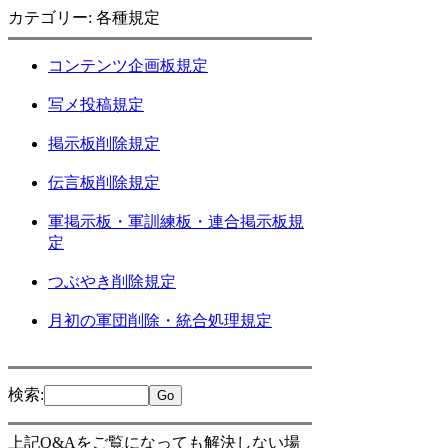
カテゴリー: 各種規定
コンテンツ企画板規定
写メ投稿規定
掲示板削除規定
伝言板削除規定
軍掲示板・軍訓練板・連合掲示板規
定
つぶやき削除規定
月初の軍団削除・統合処理規定
検索
:
上記Q&Aをご覧になっても解決しない場