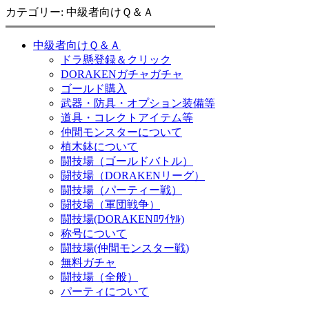
カテゴリー: 中級者向けＱ＆Ａ
中級者向けＱ＆Ａ
ドラ懸登録＆クリック
DORAKENガチャガチャ
ゴールド購入
武器・防具・オプション装備等
道具・コレクトアイテム等
仲間モンスターについて
植木鉢について
闘技場（ゴールドバトル）
闘技場（DORAKENリーグ）
闘技場（パーティー戦）
闘技場（軍団戦争）
闘技場(DORAKENﾛﾜｲﾔﾙ)
称号について
闘技場(仲間モンスター戦)
無料ガチャ
闘技場（全般）
パーティについて