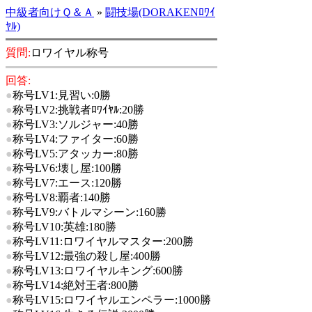
中級者向けＱ＆Ａ
»
闘技場(DORAKENﾛﾜｲ
ﾔﾙ)
質問:
ロワイヤル称号
回答:
●
称号LV1:見習い:0勝
●
称号LV2:挑戦者ﾛﾜｲﾔﾙ:20勝
●
称号LV3:ソルジャー:40勝
●
称号LV4:ファイター:60勝
●
称号LV5:アタッカー:80勝
●
称号LV6:壊し屋:100勝
●
称号LV7:エース:120勝
●
称号LV8:覇者:140勝
●
称号LV9:バトルマシーン:160勝
●
称号LV10:英雄:180勝
●
称号LV11:ロワイヤルマスター:200勝
●
称号LV12:最強の殺し屋:400勝
●
称号LV13:ロワイヤルキング:600勝
●
称号LV14:絶対王者:800勝
●
称号LV15:ロワイヤルエンペラー:1000勝