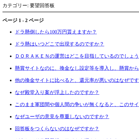
カテゴリー: 要望回答板
ページ 1 - 2 ページ
ドラ懸倒したら100万円貰えますか？
ドラ懸はいつどこで出現するのですか？
ＤＯＲＡＫＥＮの運営はどこを目指しているのでしょう
懸賞サイトなのに、換金なし設定等を導入し、懸賞から
他の換金サイトに比べると、還元率が悪いのはなぜです
なぜ殿堂入り案が浮上したのですか？
このまま軍団間や個人間の争いが無くなると、このサイ
なぜユーザの意見を尊重しないのですか？
回答板をつくらないのはなぜですか？