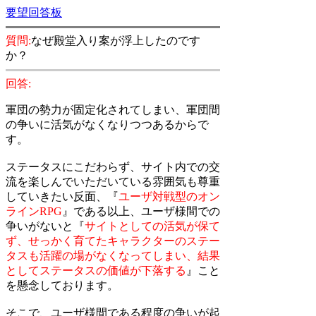
要望回答板
質問:
なぜ殿堂入り案が浮上したのです
か？
回答:
軍団の勢力が固定化されてしまい、軍団間
の争いに活気がなくなりつつあるからで
す。
ステータスにこだわらず、サイト内での交
流を楽しんでいただいている雰囲気も尊重
していきたい反面、『
ユーザ対戦型のオン
ラインRPG
』である以上、ユーザ様間での
争いがないと『
サイトとしての活気が保て
ず、せっかく育てたキャラクターのステー
タスも活躍の場がなくなってしまい、結果
としてステータスの価値が下落する
』こと
を懸念しております。
そこで、ユーザ様間である程度の争いが起