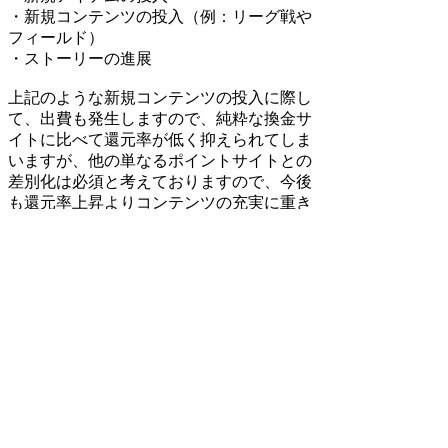
・新規コンテンツの投入（例：リーグ戦や
フィールド）
・ストーリーの進展
上記のような新規コンテンツの投入に際し
て、出費も発生しますので、純粋な換金サ
イトに比べて還元率が低く抑えられてしま
いますが、他の単なるポイントサイトとの
差別化は必須と考えておりますので、今後
も還元率上昇よりコンテンツの充実に重き
を置いた方針で運営して参ります。
検索
:
上記Q&Aをご覧になっても解決しない場
合はDORAKENサポートセンターにお問
い合わせ下さい。
[DORAKENサポートセンター]
FAQホーム