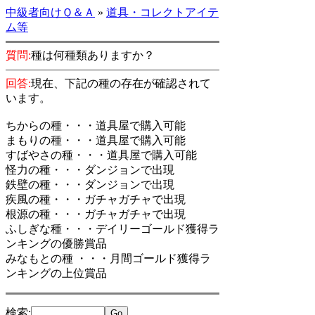
中級者向けＱ＆Ａ
»
道具・コレクトアイテ
ム等
質問:
種は何種類ありますか？
回答:
現在、下記の種の存在が確認されて
います。
ちからの種・・・道具屋で購入可能
まもりの種・・・道具屋で購入可能
すばやさの種・・・道具屋で購入可能
怪力の種・・・ダンジョンで出現
鉄壁の種・・・ダンジョンで出現
疾風の種・・・ガチャガチャで出現
根源の種・・・ガチャガチャで出現
ふしぎな種・・・デイリーゴールド獲得ラ
ンキングの優勝賞品
みなもとの種 ・・・月間ゴールド獲得ラ
ンキングの上位賞品
検索
: