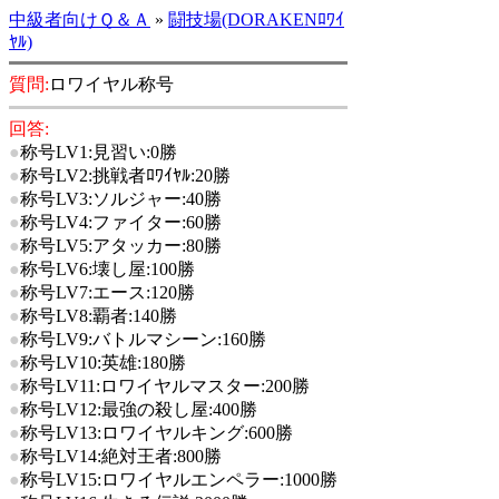
中級者向けＱ＆Ａ
»
闘技場(DORAKENﾛﾜｲ
ﾔﾙ)
質問:
ロワイヤル称号
回答:
●
称号LV1:見習い:0勝
●
称号LV2:挑戦者ﾛﾜｲﾔﾙ:20勝
●
称号LV3:ソルジャー:40勝
●
称号LV4:ファイター:60勝
●
称号LV5:アタッカー:80勝
●
称号LV6:壊し屋:100勝
●
称号LV7:エース:120勝
●
称号LV8:覇者:140勝
●
称号LV9:バトルマシーン:160勝
●
称号LV10:英雄:180勝
●
称号LV11:ロワイヤルマスター:200勝
●
称号LV12:最強の殺し屋:400勝
●
称号LV13:ロワイヤルキング:600勝
●
称号LV14:絶対王者:800勝
●
称号LV15:ロワイヤルエンペラー:1000勝