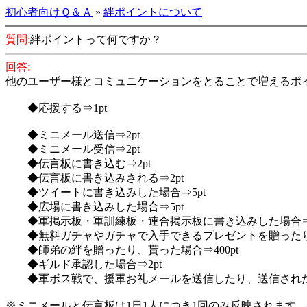
初心者向けＱ＆Ａ
»
絆ポイントについて
質問:
絆ポイントって何ですか？
回答:
他のユーザー様とコミュニケーションをとることで増えるポ
◆応援する⇒1pt
◆ミニメール送信⇒2pt
◆ミニメール受信⇒2pt
◆伝言板に書き込む⇒2pt
◆伝言板に書き込みされる⇒2pt
◆ツイートに書き込みした場合⇒5pt
◆広場に書き込みした場合⇒5pt
◆軍掲示板・軍訓練板・連合掲示板に書き込みした場合⇒5
◆無料ガチャやガチャで入手できるプレゼントを贈ったり、貰っ
◆師弟の絆を贈ったり、貰った場合⇒400pt
◆ギルド承認した場合⇒2pt
◆軍ボス戦で、援軍お礼メールを送信したり、送信された場
※ミニメールと伝言板は1日1人につき1回のみ反映されます。