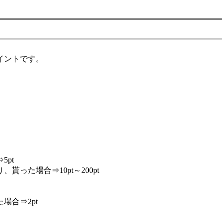
イントです。
pt
た場合⇒10pt～200pt
合⇒2pt