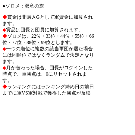
●ゾロメ：双竜の旗
◆
賞金は非購入Gとして軍資金に加算され
ます。
◆
賞品は団長と団員に加算されます。
◆
ゾロメは、22位・33位・44位・55位・66
位・77位・88位・99位とします。
◆
一つの順位に複数の該当軍団が居た場合
には同順位ではなくランダムで決定となり
ます。
◆
月が替わった場合、団長がログインした
時点で、軍勝点は、0にリセットされま
す。
◆
ランキングにはランキング締め日の前日
までに軍VS軍対戦で獲得した勝点が反映
されます。
◆
ランキング当日の17時までに獲得した勝
点は反映されません。
検索
: