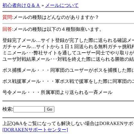
初心者向けＱ＆Ａ
»
メールについて
質問:
メールの種類はどんなのがありますか？
回答:
メールの種類は以下の４種類御座います。
登録完了メール…サイト登録が完了した際に送られる確認メ
ガチャメール…サイトから１日１回送られる無料ガチャ挑戦
ミニメール･･･弊社サイトを通してユーザー同士でやり取
ユーザ対戦結果メール･･･対戦を終えた際に送られる勝敗の
ボス捕獲メール・・・同軍団のユーザーがボスを捕獲した際
ボス戦援軍メール・・・軍ボス戦で援軍をした際に同軍団の
号令メール・・・所属軍団より送られる一斉メール
検索
:
上記Q&Aをご覧になっても解決しない場合はDORAKENサ
[DORAKENサポートセンター]