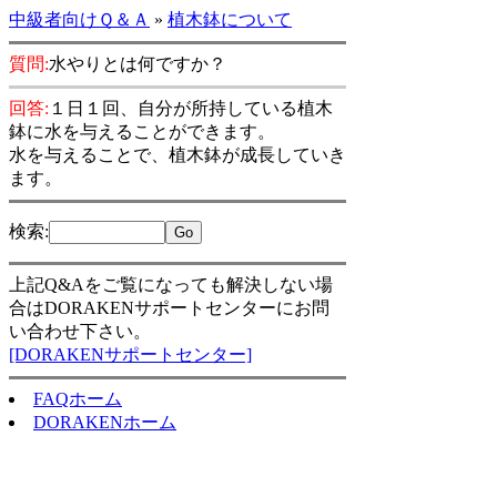
中級者向けＱ＆Ａ
»
植木鉢について
質問:
水やりとは何ですか？
回答:
１日１回、自分が所持している植木
鉢に水を与えることができます。
水を与えることで、植木鉢が成長していき
ます。
検索
:
上記Q&Aをご覧になっても解決しない場
合はDORAKENサポートセンターにお問
い合わせ下さい。
[DORAKENサポートセンター]
FAQホーム
DORAKENホーム