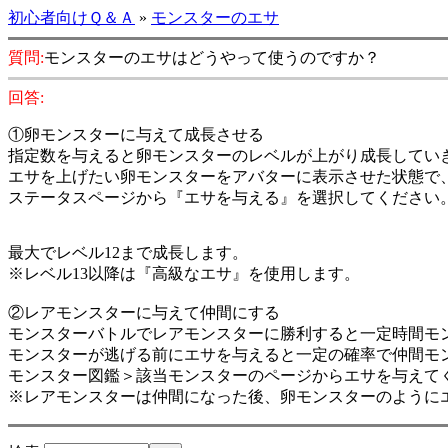
初心者向けＱ＆Ａ
»
モンスターのエサ
質問:
モンスターのエサはどうやって使うのですか？
回答:
①卵モンスターに与えて成長させる
指定数を与えると卵モンスターのレベルが上がり成長してい
エサを上げたい卵モンスターをアバターに表示させた状態で
ステータスページから『エサを与える』を選択してください
最大でレベル12まで成長します。
※レベル13以降は『高級なエサ』を使用します。
②レアモンスターに与えて仲間にする
モンスターバトルでレアモンスターに勝利すると一定時間モ
モンスターが逃げる前にエサを与えると一定の確率で仲間モ
モンスター図鑑＞該当モンスターのページからエサを与えて
※レアモンスターは仲間になった後、卵モンスターのように