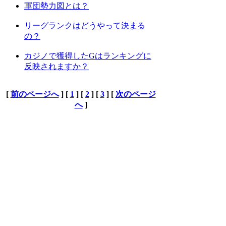
軍団勢力図とは？
リーグランクはどうやって決まる
の？
カジノで獲得したGはランキングに
反映されますか？
[
前のページへ
] [
1
] [
2
] [
3
] [
次のページ
へ
]
上位カテゴリーへ
検索
:
上記Q&Aをご覧になっても解決しない場
合はDORAKENサポートセンターにお問
い合わせ下さい。
[DORAKENサポートセンター]
FAQホーム