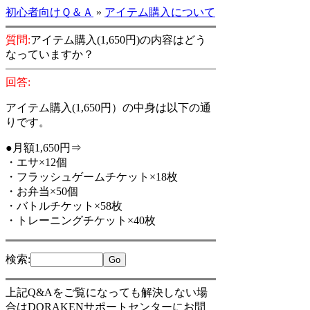
初心者向けＱ＆Ａ
»
アイテム購入について
質問:
アイテム購入(1,650円)の内容はどう
なっていますか？
回答:
アイテム購入(1,650円）の中身は以下の通
りです。
●月額1,650円⇒
・エサ×12個
・フラッシュゲームチケット×18枚
・お弁当×50個
・バトルチケット×58枚
・トレーニングチケット×40枚
検索
:
上記Q&Aをご覧になっても解決しない場
合はDORAKENサポートセンターにお問