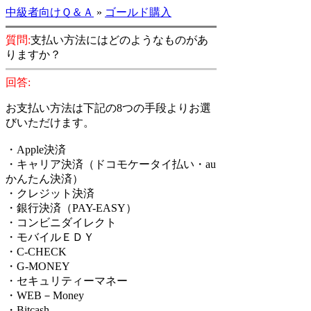
中級者向けＱ＆Ａ
»
ゴールド購入
質問:
支払い方法にはどのようなものがあ
りますか？
回答:
お支払い方法は下記の8つの手段よりお選
びいただけます。
・Apple決済
・キャリア決済（ドコモケータイ払い・au
かんたん決済）
・クレジット決済
・銀行決済（PAY-EASY）
・コンビニダイレクト
・モバイルＥＤＹ
・C-CHECK
・G-MONEY
・セキュリティーマネー
・WEB－Money
・Bitcash