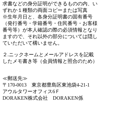
求書などの身分証明ができるものの内、い
ずれか１種類の両面コピーまたは写真
※生年月日と、各身分証明書の固有番号
（発行番号・学籍番号・住民番号・お客様
番号等）が本人確認の際の必須情報となり
ますので、それ以外の部分については隠し
ていただいて構いません。
２.ニックネームとメールアドレスを記載
したメモ書き等（会員情報と照合のため）
≪郵送先≫
〒170-0013 東京都豊島区東池袋4-21-1
アウルタワーオフィス6Ｆ
DORAKEN株式会社 DORAKEN係
※送付いただきました書類は情報開示後に
シュレッダーにて削除いたします。
検索
: