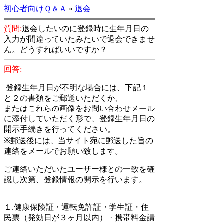
初心者向けＱ＆Ａ
»
退会
質問:
退会したいのに登録時に生年月日の
入力が間違っていたみたいで退会できませ
ん。どうすればいいですか？
回答:
登録生年月日が不明な場合には、下記１
と２の書類をご郵送いただくか、
またはこれらの画像をお問い合わせメール
に添付していただく形で、登録生年月日の
開示手続きを行ってください。
※郵送後には、当サイト宛に郵送した旨の
連絡をメールでお願い致します。
ご連絡いただいたユーザー様との一致を確
認し次第、登録情報の開示を行います。
１.健康保険証・運転免許証・学生証・住
民票（発効日が３ヶ月以内）・携帯料金請