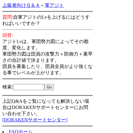
上級者向けＱ＆Ａ
»
軍アジト
質問:
自軍アジトのLvを上げるにはどうす
ればいいですか？
回答:
アジトLvは、軍団勢力図によってその都
度、変化します。
軍団勢力図は団員の攻撃力＋防御力＋素早
さの合計値で決まります。
団員を募集したり、団員全員がより強くな
る事でレベルが上がります。
検索
:
上記Q&Aをご覧になっても解決しない場
合はDORAKENサポートセンターにお問
い合わせ下さい。
[DORAKENサポートセンター]
FAQホーム