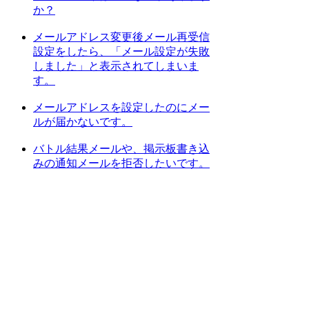
か？
メールアドレス変更後メール再受信
設定をしたら、「メール設定が失敗
しました」と表示されてしまいま
す。
メールアドレスを設定したのにメー
ルが届かないです。
バトル結果メールや、掲示板書き込
みの通知メールを拒否したいです。
[
1
] [
2
] [
次のページへ
]
上位カテゴリーへ
検索
:
上記Q&Aをご覧になっても解決しない場
合はDORAKENサポートセンターにお問