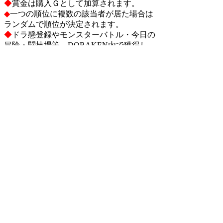
◆
賞金は購入Ｇとして加算されます。
◆
一つの順位に複数の該当者が居た場合は
ランダムで順位が決定されます。
◆
ドラ懸登録やモンスターバトル・今日の
冒険・闘技場等、DORAKEN内で獲得し
たGが対象となります。ゴールドを使用し
ても獲得Gは減りませんが換金申請すると
減りますのでご注意ください。
◆
購入Gは月に100000Gまで獲得Gに反映さ
れます。
◆
『前月の称号LV』は、前月のランキン
グ集計時の称号LVとなります
。
検索
:
上記Q&Aをご覧になっても解決しない場
合はDORAKENサポートセンターにお問
い合わせ下さい。
[DORAKENサポートセンター]
FAQホーム