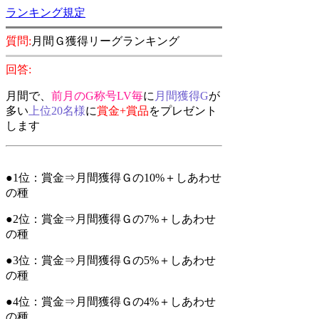
ランキング規定
質問:
月間Ｇ獲得リーグランキング
回答:
月間で、
前月のG称号LV毎
に
月間獲得G
が
多い
上位20名様
に
賞金+賞品
をプレゼント
します
●1位：賞金⇒月間獲得Ｇの10%
＋
しあわせ
の種
●2位：賞金⇒月間獲得Ｇの7%
＋
しあわせ
の種
●3位：賞金⇒月間獲得Ｇの5%
＋
しあわせ
の種
●
4位：賞金
⇒月間獲得Ｇの4%
＋
しあわせ
の種