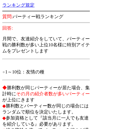
ランキング規定
質問:
パーティー戦ランキング
回答:
月間で、友達紹介をしていて、パーティー
戦の勝利数が多
い上位10名様に
特別アイテ
ムをプレゼントします
●
1～10位：
友情の種
◆
勝利数が同じパーティーが居た場合、集
計時に
その月の紹介者数が多いパーティー
が上位にきます
◆
勝利数とパーティー数が同じの場合には
ランダムで順位を決定いたします。
◆
参加資格として『該当月に一人でも友達
を紹介している』必要があります。