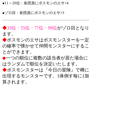
●11～20位：
各団員にボスモンのエサ×4
●
ゾロ目：各団員にボスモンのエサ×3
◆
33位・55位・77位・99位
がゾロ目となり
ます。
◆
ボスモンのエサはボスモンスターを一定
の確率で懐かせて仲間モンスターにするこ
とができます。
◆
一つの順位に複数の該当者が居た場合に
はランダムで順位を決定いたします。
◆
ボスモンスターは『今日の冒険』で稀に
出現するモンスターです
。1体倒す毎に1加
算されます。
◆
月が替わった場合、団長がログインした
時点で、討伐数は、0にリセットされま
す。
検索
: