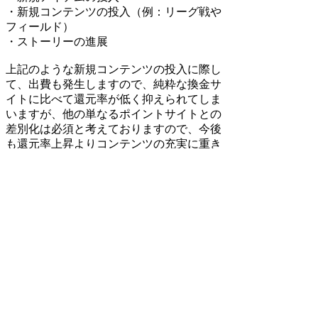
・新規コンテンツの投入（例：リーグ戦や
フィールド）
・ストーリーの進展
上記のような新規コンテンツの投入に際し
て、出費も発生しますので、純粋な換金サ
イトに比べて還元率が低く抑えられてしま
いますが、他の単なるポイントサイトとの
差別化は必須と考えておりますので、今後
も還元率上昇よりコンテンツの充実に重き
を置いた方針で運営して参ります。
検索
:
上記Q&Aをご覧になっても解決しない場
合はDORAKENサポートセンターにお問
い合わせ下さい。
[DORAKENサポートセンター]
FAQホーム