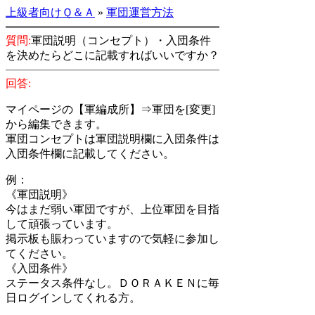
上級者向けＱ＆Ａ
»
軍団運営方法
質問:
軍団説明（コンセプト）・入団条件
を決めたらどこに記載すればいいですか？
回答:
マイページの【軍編成所】⇒軍団を[変更]
から編集できます。
軍団コンセプトは軍団説明欄に入団条件は
入団条件欄に記載してください。
例：
《軍団説明》
今はまだ弱い軍団ですが、上位軍団を目指
して頑張っています。
掲示板も賑わっていますので気軽に参加し
てください。
《入団条件》
ステータス条件なし。ＤＯＲＡＫＥＮに毎
日ログインしてくれる方。