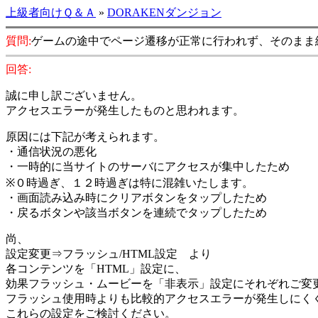
上級者向けＱ＆Ａ
»
DORAKENダンジョン
質問:
ゲームの途中でページ遷移が正常に行われず、そのまま
回答:
誠に申し訳ございません。
アクセスエラーが発生したものと思われます。
原因には下記が考えられます。
・通信状況の悪化
・一時的に当サイトのサーバにアクセスが集中したため
※０時過ぎ、１２時過ぎは特に混雑いたします。
・画面読み込み時にクリアボタンをタップしたため
・戻るボタンや該当ボタンを連続でタップしたため
尚、
設定変更⇒フラッシュ/HTML設定 より
各コンテンツを「HTML」設定に、
効果フラッシュ・ムービーを「非表示」設定にそれぞれご変
フラッシュ使用時よりも比較的アクセスエラーが発生しにく
これらの設定をご検討ください。