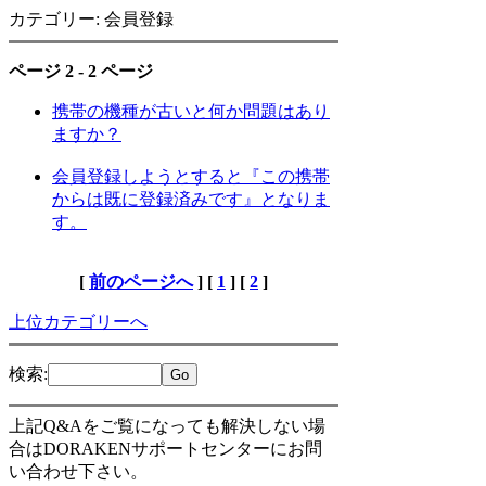
カテゴリー: 会員登録
ページ 2 - 2 ページ
携帯の機種が古いと何か問題はあり
ますか？
会員登録しようとすると『この携帯
からは既に登録済みです』となりま
す。
[
前のページへ
] [
1
] [
2
]
上位カテゴリーへ
検索
:
上記Q&Aをご覧になっても解決しない場
合はDORAKENサポートセンターにお問
い合わせ下さい。