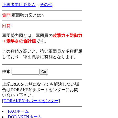
上級者向けＱ＆Ａ
»
その他
質問:
軍団勢力図とは？
回答:
軍団勢力図とは、軍団員の
攻撃力＋防御力
＋素早さの合計値
です。
この数値が高いと、強い軍団員が多数所属
しており、軍団戦争に有利となります。
検索
:
上記Q&Aをご覧になっても解決しない場
合はDORAKENサポートセンターにお問
い合わせ下さい。
[DORAKENサポートセンター]
FAQホーム
DORAKENホーム