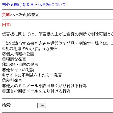
初心者向けＱ＆Ａ
»
伝言板について
質問:
伝言板削除規定
回答:
伝言板に関しては、伝言板の主がご自身の判断で削除可能と
下記に該当する書き込みを運営側で発見・削除する場合は、
①犯罪をほのめかすような発言
②個人情報の公開
③猥褻な発言
④出会い目的の発言
⑤他サイトの勧誘
⑥サイトに不利益をもたらす発言
⑦差別発言
⑧他人のミニメールを許可無く貼り付ける行為
⑨運営の回答メールを貼り付ける行為
検索
: