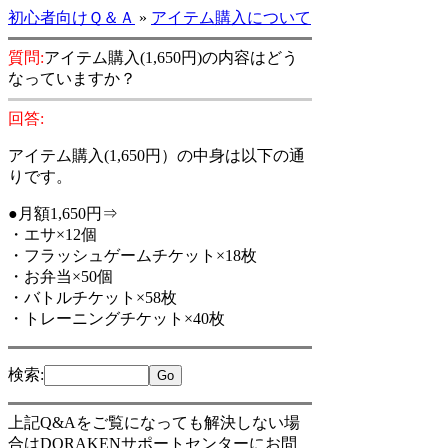
初心者向けＱ＆Ａ
»
アイテム購入について
質問:
アイテム購入(1,650円)の内容はどう
なっていますか？
回答:
アイテム購入(1,650円）の中身は以下の通
りです。
●月額1,650円⇒
・エサ×12個
・フラッシュゲームチケット×18枚
・お弁当×50個
・バトルチケット×58枚
・トレーニングチケット×40枚
検索
:
上記Q&Aをご覧になっても解決しない場
合はDORAKENサポートセンターにお問