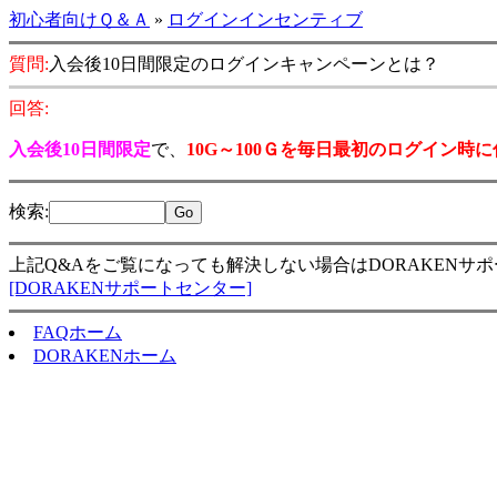
初心者向けＱ＆Ａ
»
ログインインセンティブ
質問:
入会後10日間限定のログインキャンペーンとは？
回答:
入会後10日間限定
で、
10G～100Ｇを毎日最初のログイン時
検索
:
上記Q&Aをご覧になっても解決しない場合はDORAKENサ
[DORAKENサポートセンター]
FAQホーム
DORAKENホーム