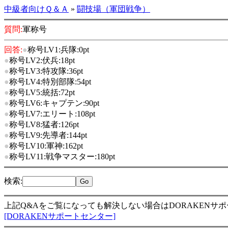
中級者向けＱ＆Ａ
»
闘技場（軍団戦争）
質問:
軍称号
回答:
●
称号LV1:兵隊:0pt
●
称号LV2:伏兵:18pt
●
称号LV3:特攻隊:36pt
●
称号LV4:特別部隊:54pt
●
称号LV5:統括:72pt
●
称号LV6:キャプテン:90pt
●
称号LV7:エリート:108pt
●
称号LV8:猛者:126pt
●
称号LV9:先導者:144pt
●
称号LV10:軍神:162pt
●
称号LV11:戦争マスター:180pt
検索
:
上記Q&Aをご覧になっても解決しない場合はDORAKENサ
[DORAKENサポートセンター]