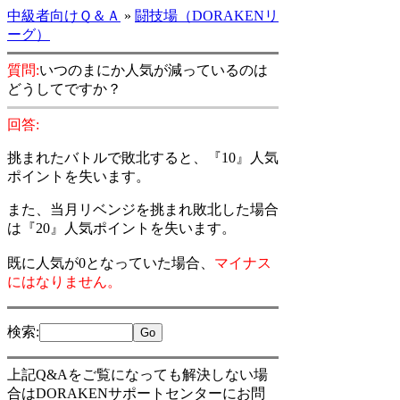
中級者向けＱ＆Ａ
»
闘技場（DORAKENリ
ーグ）
質問:
いつのまにか人気が減っているのは
どうしてですか？
回答:
挑まれたバトルで敗北すると、『10』人気
ポイントを失います。
また、当月リベンジを挑まれ敗北した場合
は『20』人気ポイントを失います。
既に人気が0となっていた場合、
マイナス
にはなりません。
検索
:
上記Q&Aをご覧になっても解決しない場
合はDORAKENサポートセンターにお問