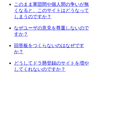
このまま軍団間や個人間の争いが無
くなると、このサイトはどうなって
しまうのですか？
なぜユーザの意見を尊重しないので
すか？
回答板をつくらないのはなぜです
か？
どうしてドラ懸登録のサイトを増や
してくれないのですか？
[
1
] [
2
] [
次のページへ
]
検索
:
上記Q&Aをご覧になっても解決しない場
合はDORAKENサポートセンターにお問
い合わせ下さい。