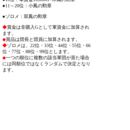
●11～20位：小鳳の勲章
●ゾロメ：双鳳の勲章
◆
賞金は非購入Gとして軍資金に加算され
ます。
◆
賞品は団長と団員に加算されます。
◆
ゾロメは、22位・33位・44位・55位・66
位・77位・88位・99位とします。
◆
一つの順位に複数の該当軍団が居た場合
には同順位ではなくランダムで決定となり
ます。
◆
月が替わった場合、団長がログインした
時点で、勝点は、0にリセットされます。
検索
:
上記Q&Aをご覧になっても解決しない場
合はDORAKENサポートセンターにお問
い合わせ下さい。