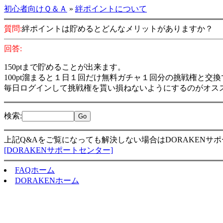
初心者向けＱ＆Ａ
»
絆ポイントについて
質問:
絆ポイントは貯めるとどんなメリットがありますか？
回答:
150ptまで貯めることが出来ます。
100pt溜まると１日１回だけ無料ガチャ１回分の挑戦権と交
毎日ログインして挑戦権を貰い損ねないようにするのがオス
検索
:
上記Q&Aをご覧になっても解決しない場合はDORAKENサ
[DORAKENサポートセンター]
FAQホーム
DORAKENホーム