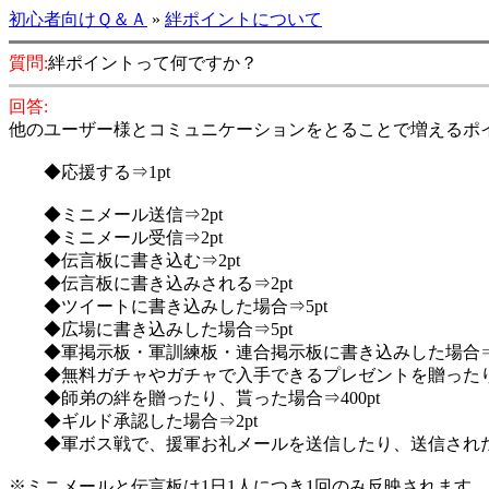
初心者向けＱ＆Ａ
»
絆ポイントについて
質問:
絆ポイントって何ですか？
回答:
他のユーザー様とコミュニケーションをとることで増えるポ
◆応援する⇒1pt
◆ミニメール送信⇒2pt
◆ミニメール受信⇒2pt
◆伝言板に書き込む⇒2pt
◆伝言板に書き込みされる⇒2pt
◆ツイートに書き込みした場合⇒5pt
◆広場に書き込みした場合⇒5pt
◆軍掲示板・軍訓練板・連合掲示板に書き込みした場合⇒5
◆無料ガチャやガチャで入手できるプレゼントを贈ったり、貰っ
◆師弟の絆を贈ったり、貰った場合⇒400pt
◆ギルド承認した場合⇒2pt
◆軍ボス戦で、援軍お礼メールを送信したり、送信された場
※ミニメールと伝言板は1日1人につき1回のみ反映されます。