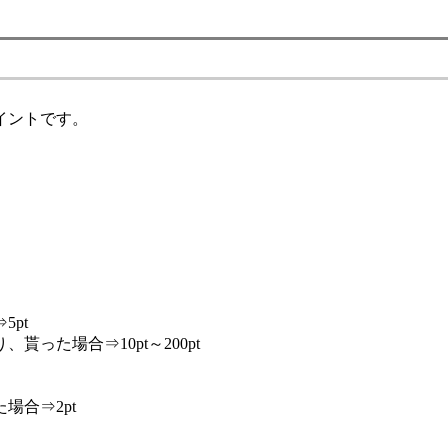
イントです。
pt
た場合⇒10pt～200pt
合⇒2pt