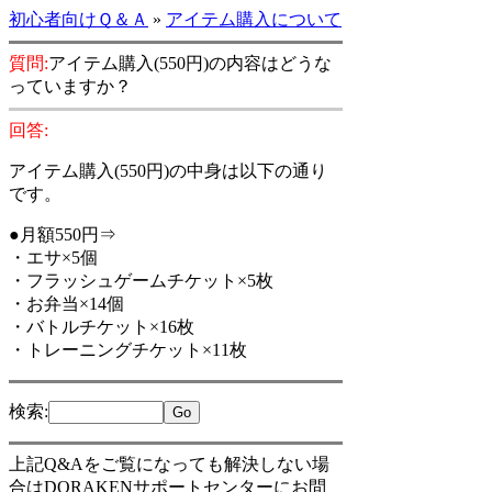
初心者向けＱ＆Ａ
»
アイテム購入について
質問:
アイテム購入(550円)の内容はどうな
っていますか？
回答:
アイテム購入(550円)の中身は以下の通り
です。
●月額550円⇒
・エサ×5個
・フラッシュゲームチケット×5枚
・お弁当×14個
・バトルチケット×16枚
・トレーニングチケット×11枚
検索
:
上記Q&Aをご覧になっても解決しない場
合はDORAKENサポートセンターにお問